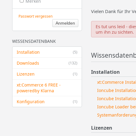
Merken
Vielen Dank für Ihr V
Passwort vergessen
Es tut uns leid - d
um ihn zu sichten.
WISSENSDATENBANK
Installation
(5)
Wissensdaten
Downloads
(132)
Installation
Lizenzen
(1)
xt:Commerce Instal
xt:Commerce 6 FREE -
Ioncube Installatio
powered​by Klarna
Ioncube Installati
Konfiguration
(1)
Ioncube Loader be
Systemanforderun
Lizenzen