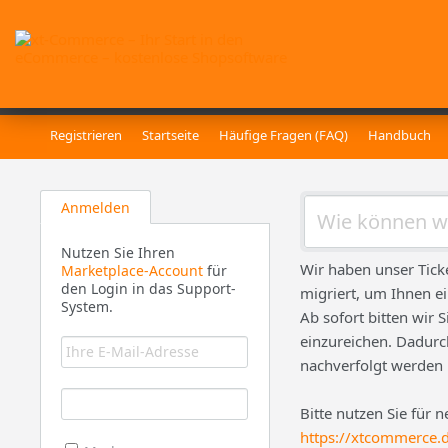
Registrieren
Startseite
Häufige Fragen (FAQ)
Handbuch
Anmelden
Nutzen Sie Ihren
Wir haben unser Tick
Marketplace-Account
für
den Login in das Support-
migriert, um Ihnen e
System.
Ab sofort bitten wir 
einzureichen. Dadurch
nachverfolgt werden
Bitte nutzen Sie für 
https://xtcommerce.