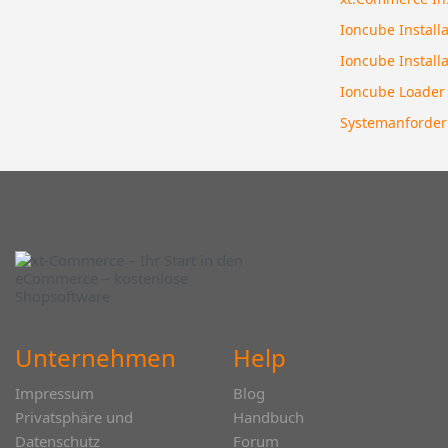
Ioncube Installa
Ioncube Install
Ioncube Loader
Systemanforde
Unternehmen
Help
Impressum
Blog
Privatsphäre und
Handbuch
Datenschutz
Forum