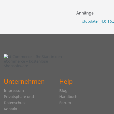
Anhänge
xtupdater_4.0.16.
Unternehmen
Help
Impressum
Blog
Privatsphäre und
Handbuch
Datenschutz
Forum
Kontakt