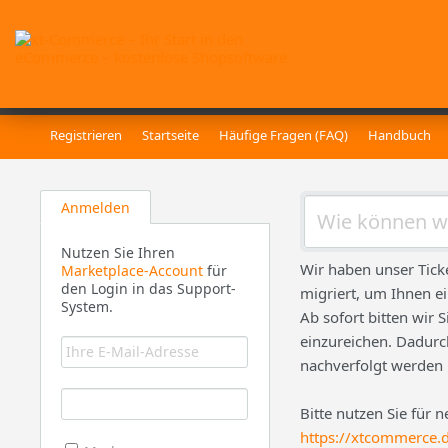
Registrieren
Startseite
Häufige Fragen (FAQ)
Handbuch
Anmelden
Nutzen Sie Ihren
Wir haben unser Tick
Marketplace-Account
für
den Login in das Support-
migriert, um Ihnen e
System.
Ab sofort bitten wir 
einzureichen. Dadurch
nachverfolgt werden
Bitte nutzen Sie für 
https://xtcommerce.