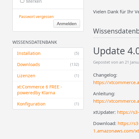
Merken
Vielen Dank für Ihr V
Passwort vergessen
Wissensdaten
WISSENSDATENBANK
Update 4.0
Installation
(5)
Gepostet von an 21 Janu
Downloads
(132)
Changelog:
Lizenzen
(1)
https://xtcommerce.
xt:Commerce 6 FREE -
powered​by Klarna
Anleitung:
https://xtcommerce.
Konfiguration
(1)
xtUpdater:
https://s
Download:
https://s3
1.amazonaws.com/xt