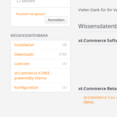
Merken
Vielen Dank für Ihr V
Passwort vergessen
Wissensdatenb
WISSENSDATENBANK
xt:Commerce Soft
Installation
(5)
Downloads
(132)
Lizenzen
(1)
xt:Commerce 6 FREE -
powered​by Klarna
Konfiguration
(1)
xt:Commerce Beta
xt:Commerce 3 zu 4
(Beta)