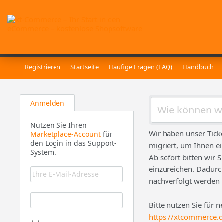
Registrieren
Startseite
Häufige Fragen (FAQ)
Handbuch
Anmelden
Nutzen Sie Ihren
Wir haben unser Tick
Marketplace-Account
für
den Login in das Support-
migriert, um Ihnen e
System.
Ab sofort bitten wir 
einzureichen. Dadurch
nachverfolgt werden
Bitte nutzen Sie für 
https://xtcommerce.