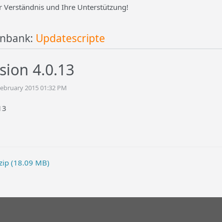
r Verständnis und Ihre Unterstützung!
enbank:
Updatescripte
sion 4.0.13
February 2015 01:32 PM
13
zip (18.09 MB)