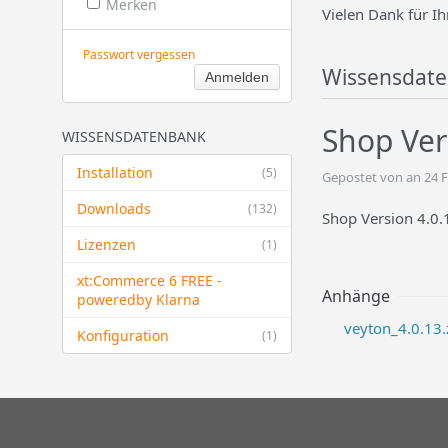
Merken
Vielen Dank für Ih
Passwort vergessen
Wissensdat
Shop Ver
WISSENSDATENBANK
Installation
(5)
Gepostet von an 24 
Downloads
(132)
Shop Version 4.0.
Lizenzen
(1)
xt:Commerce 6 FREE -
Anhänge
powered​by Klarna
veyton_4.0.13.
Konfiguration
(1)