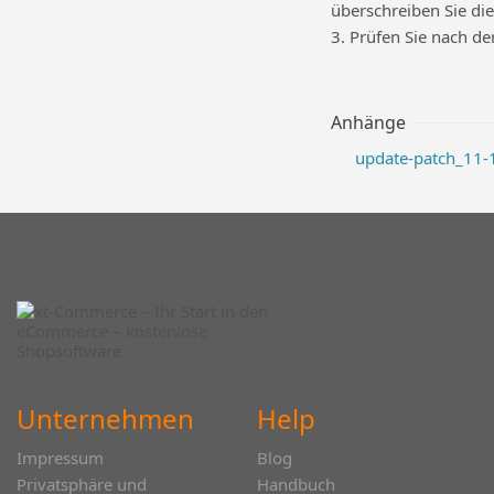
überschreiben Sie di
3. Prüfen Sie nach de
Anhänge
update-patch_11-1
Unternehmen
Help
Impressum
Blog
Privatsphäre und
Handbuch