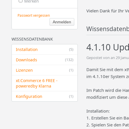
Merken
Vielen Dank für Ihr V
Passwort vergessen
Wissensdaten
WISSENSDATENBANK
4.1.10 Up
Installation
(5)
Gepostet von an 29 Janu
Downloads
(132)
Damit Sie mit dem xt
Lizenzen
(1)
im 4.1.10er System zu
xt:Commerce 6 FREE -
powered​by Klarna
Im Patch wird die Ha
Konfiguration
(1)
modifiziert um diese
Installation:
1. Erstellen Sie ein
2. Spielen Sie den Pa