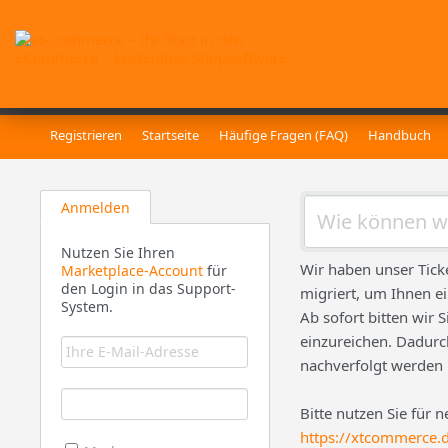
Registrieren
Startseite
Häufige Fragen (FAQ)
Handbuch
Anmelden
Nutzen Sie Ihren
Wir haben unser Tick
Marketplace-Account
für
den Login in das Support-
migriert, um Ihnen e
System.
Ab sofort bitten wir 
einzureichen. Dadurch
nachverfolgt werden
Bitte nutzen Sie für 
https://xtcommerce.