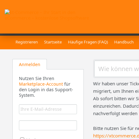
Registrieren
Startseite
Häufige Fragen (FAQ)
Handbuch
Anmelden
Nutzen Sie Ihren
Wir haben unser Tick
Marketplace-Account
für
den Login in das Support-
migriert, um Ihnen e
System.
Ab sofort bitten wir 
einzureichen. Dadurch
nachverfolgt werden
Bitte nutzen Sie für 
https://xtcommerce.