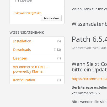
Merken
Vielen Dank für Ihr V
Passwort vergessen
Wissensdaten
WISSENSDATENBANK
Patch 6.5.
Installation
(5)
Gepostet von Sven Baue
Downloads
(132)
Lizenzen
(1)
Wenn Sie xt:Co
xt:Commerce 6 FREE -
bitte ein Upda
powered​by Klarna
https://xtcommerce.
Konfiguration
(1)
Bei Interesse erstell
xt:Commerce 6.5.
Bitte wenden Sie sic