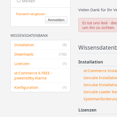
Merken
Vielen Dank für Ihr V
Passwort vergessen
Es tut uns leid - d
um ihn zu sichten.
WISSENSDATENBANK
Installation
(5)
Wissensdaten
Downloads
(132)
Installation
Lizenzen
(1)
xt:Commerce Instal
xt:Commerce 6 FREE -
Ioncube Installatio
powered​by Klarna
Ioncube Installati
Konfiguration
(1)
Ioncube Loader be
Systemanforderun
Lizenzen