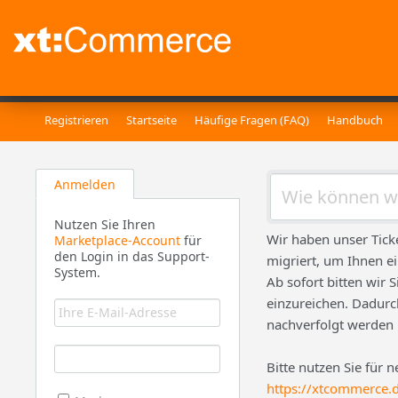
Registrieren
Startseite
Häufige Fragen (FAQ)
Handbuch
Anmelden
Nutzen Sie Ihren
Wir haben unser Tick
Marketplace-Account
für
den Login in das Support-
migriert, um Ihnen e
System.
Ab sofort bitten wir 
einzureichen. Dadurch
nachverfolgt werden
Bitte nutzen Sie für 
https://xtcommerce.