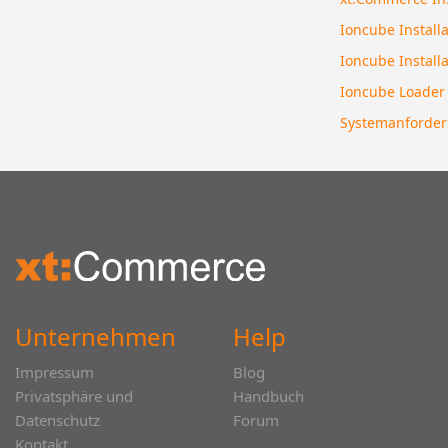
Ioncube Installa
Ioncube Install
Ioncube Loader
Systemanforde
Unternehmen
Help
Impressum
Blog
Privatsphäre und
Handbuch
Datenschutz
Forum
Kontakt