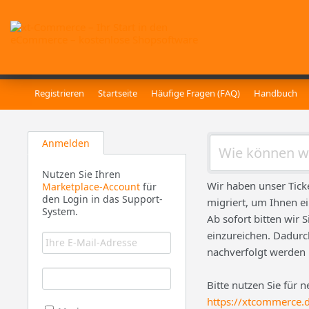
Registrieren
Startseite
Häufige Fragen (FAQ)
Handbuch
Anmelden
Nutzen Sie Ihren
Wir haben unser Tick
Marketplace-Account
für
den Login in das Support-
migriert, um Ihnen e
System.
Ab sofort bitten wir 
einzureichen. Dadurch
nachverfolgt werden
Bitte nutzen Sie für 
https://xtcommerce.