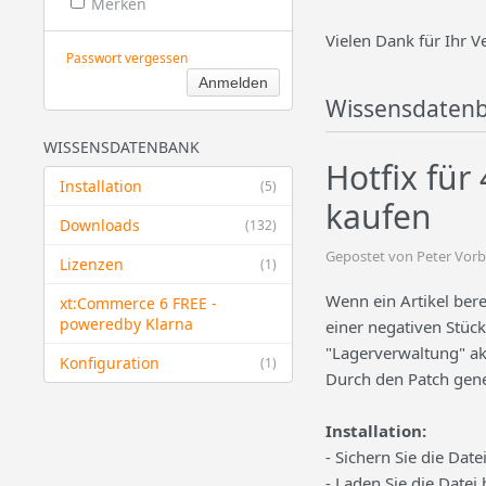
Merken
Vielen Dank für Ihr V
Passwort vergessen
Wissensdaten
WISSENSDATENBANK
Hotfix für
Installation
(5)
kaufen
Downloads
(132)
Gepostet von Peter Vorb
Lizenzen
(1)
Wenn ein Artikel bere
xt:Commerce 6 FREE -
powered​by Klarna
einer negativen Stüc
"Lagerverwaltung" akt
Konfiguration
(1)
Durch den Patch gener
Installation:
- Sichern Sie die Da
- Laden Sie die Datei