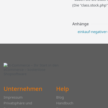
(Die "class.stock.php
Anhänge
einkauf-negativer
Unternehmen
Help
Impressum
Blog
Privatsphäre und
Handbuch