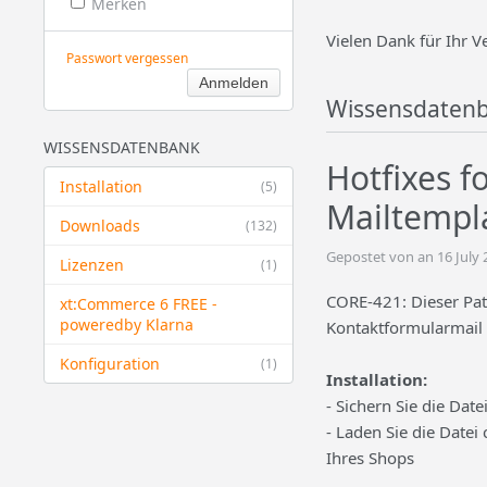
Merken
Vielen Dank für Ihr V
Passwort vergessen
Wissensdaten
WISSENSDATENBANK
Hotfixes fo
Installation
(5)
Mailtempl
Downloads
(132)
Gepostet von an 16 July
Lizenzen
(1)
CORE-421: Dieser Patc
xt:Commerce 6 FREE -
powered​by Klarna
Kontaktformularmail
Konfiguration
(1)
Installation:
- Sichern Sie die Dat
- Laden Sie die Datei
Ihres Shops