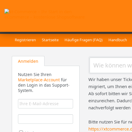
Registrieren
Startseite
Häufige Fragen (FAQ)
Handbuch
Anmelden
Nutzen Sie Ihren
Wir haben unser Tick
Marketplace-Account
für
den Login in das Support-
migriert, um Ihnen e
System.
Ab sofort bitten wir 
einzureichen. Dadurch
nachverfolgt werden
Bitte nutzen Sie für 
https://xtcommerce.