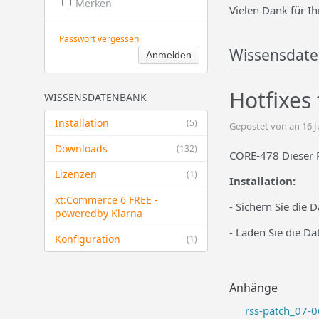
Merken
Vielen Dank für Ih
Passwort vergessen
Wissensdat
Hotfixes
WISSENSDATENBANK
Installation
(5)
Gepostet von an 16 J
Downloads
(132)
CORE-478 Dieser P
Lizenzen
(1)
Installation:
xt:Commerce 6 FREE -
- Sichern Sie die 
powered​by Klarna
- Laden Sie die D
Konfiguration
(1)
Anhänge
rss-patch_07-0