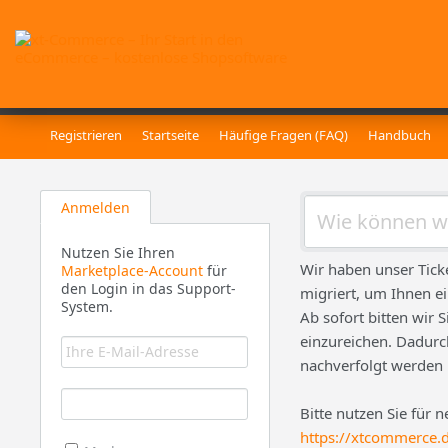
Registrieren
Startseite
Häufige Fragen (FAQ)
Handbuch
Anmelden
Nutzen Sie Ihren
Wir haben unser Tick
Marketplace-Account
für
den Login in das Support-
migriert, um Ihnen e
System.
Ab sofort bitten wir 
einzureichen. Dadurch
nachverfolgt werden
Bitte nutzen Sie für 
https://xtcommerce.