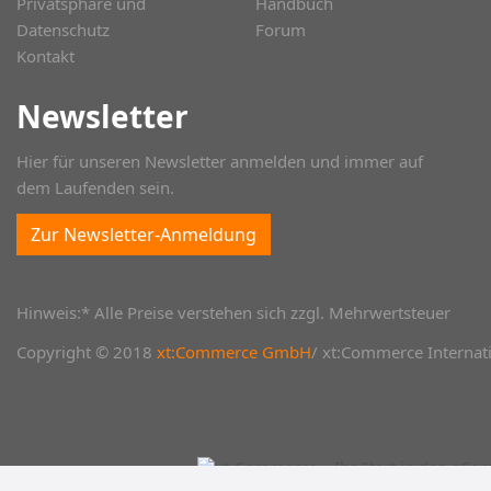
Privatsphäre und
Handbuch
Datenschutz
Forum
Kontakt
Newsletter
Hier für unseren Newsletter anmelden und immer auf
dem Laufenden sein.
Zur Newsletter-Anmeldung
Hinweis:* Alle Preise verstehen sich zzgl. Mehrwertsteuer
Copyright © 2018
xt:Commerce GmbH
/ xt:Commerce Internati