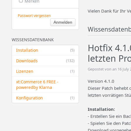
Merken
Vielen Dank für Ihr V
Passwort vergessen
Wissensdaten
WISSENSDATENBANK
Hotfix 4.1
Installation
(5)
letzten Pr
Downloads
(132)
Gepostet von an 16 July
Lizenzen
(1)
Version 4.1.0
xt:Commerce 6 FREE -
powered​by Klarna
Dieser Patch behebt
letzten vorrätigen St
Konfiguration
(1)
Installation:
- Erstellen Sie ein 
- Spielen Sie den Pat
Download vorgegeben