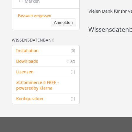
Merken
Vielen Dank für Ihr V
Passwort vergessen
Wissensdatenb
WISSENSDATENBANK
Installation
(5)
Downloads
(132)
Lizenzen
(1)
xt:Commerce 6 FREE -
powered​by Klarna
Konfiguration
(1)