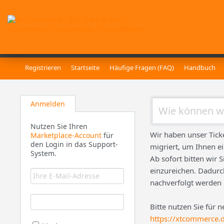
Registrieren
Startseite
Häufige Fragen (FAQ)
Handbuch
Anmelden
Nutzen Sie Ihren
Wir haben unser Tick
Marketplace-Account
für
den Login in das Support-
migriert, um Ihnen e
System.
Ab sofort bitten wir 
einzureichen. Dadurch
nachverfolgt werden
Bitte nutzen Sie für 
https://xtcommerce.